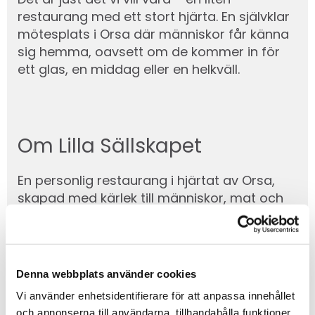
restaurang med ett stort hjärta. En självklar
mötesplats i Orsa där människor får känna
sig hemma, oavsett om de kommer in för
ett glas, en middag eller en helkväll.
Om Lilla Sällskapet
En personlig restaurang i hjärtat av Orsa,
skapad med kärlek till människor, mat och
den goda stämningen runt bordet.
Lilla Sällskapet grundades 2019 av mig,
Jeanette Sundberg. Jag är född och
Denna webbplats använder cookies
uppvuxen här i Orsa, och efter 16 år inom
Vi använder enhetsidentifierare för att anpassa innehållet
hotell, restaurang och detaljhandel kände
och annonserna till användarna, tillhandahålla funktioner